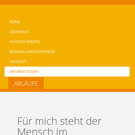
HOME
ÜBER MICH
PSYCHOTHERAPIE
BEHANDLUNGSSPEKTRUM
ANGEBOT
INFORMATIONEN
KONTAKT
ABLÄUFE
Für mich steht der
Mensch im